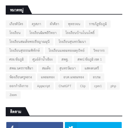
หมวดหมู่
เกียรติบัตร
คุรุสภา
ตักศิลา
พุทธวจน
ราชภัฏชัยภูมิ
โรงเรียน
โรงเรียนฉิมพลีวิทยา
โรงเรียนบ้านโนนโพธิ์
โรงเรียนสมเด็จพระธีรญาณมุนี
โรงเรียนสุนทรวัฒนา
โรงเรียนสุรธรรมพิทักษ์
โรงเรียนแหลมทองผดุงวิทย์
วิทยากร
ศธจ.ชัยภูมิ
ศูนย์ลำน้ำเจียง
สพฐ.
สพป.ชัยภูมิ เขต 1
สพม.นครราชสีมา
สมเด็จ
สุนทรวัฒนา
แสดงดนตรี
ห้องเรียนครูหลวง
แหลมทอง
อบต.แหลมทอง
อบรม
ออกกำลังกาย
Appscript
ChatGPT
Clip
cpm1
php
Zoom
ติดตาม