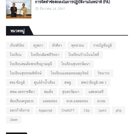
การจัดทำข้อตกลงในการปฏิบัติงานในหน้าที่ (PA)
ธันวาคม 24, 2567
หมวดหมู่
เกียรติบัตร
คุรุสภา
ตักศิลา
พุทธวจน
ราชภัฏชัยภูมิ
โรงเรียน
โรงเรียนฉิมพลีวิทยา
โรงเรียนบ้านโนนโพธิ์
โรงเรียนสมเด็จพระธีรญาณมุนี
โรงเรียนสุนทรวัฒนา
โรงเรียนสุรธรรมพิทักษ์
โรงเรียนแหลมทองผดุงวิทย์
วิทยากร
ศธจ.ชัยภูมิ
ศูนย์ลำน้ำเจียง
สพฐ.
สพป.ชัยภูมิ เขต 1
สพม.นครราชสีมา
สมเด็จ
สุนทรวัฒนา
แสดงดนตรี
ห้องเรียนครูหลวง
แหลมทอง
อบต.แหลมทอง
อบรม
ออกกำลังกาย
Appscript
ChatGPT
Clip
cpm1
php
Zoom