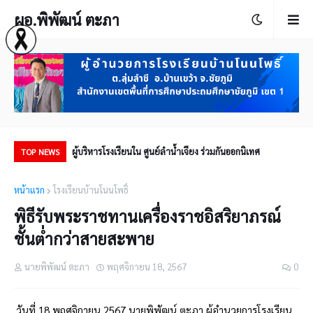
ผอ.พิพัฒน์ ตะภา
่ (PA)
ผู้บริหารโรงเรียนใน ศูนย์ลำน้ำเจียง ร่วมกันออกนิเทศ
ประ
TOP NEWS
หน้าแรก
โรงเรียนบ้านโนนโพธิ์
พิธีรับพระราชทานเครื่องราชอิสริยาภรณ์
ชั้นต่ำกว่าสายสะพาย
นายพิพัฒน์ ตะภา
พฤศจิกายน 18, 2567
0
วันที่ 18 พฤศจิกายน 2567 นายพิพัฒน์ ตะภา ผู้อำนวยการโรงเรียน