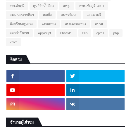
ศธจ.ชัยภูมิ
ศูนย์ลำน้ำเจียง
สพฐ.
สพป.ชัยภูมิ เขต 1
สพม.นครราชสีมา
สมเด็จ
สุนทรวัฒนา
แสดงดนตรี
ห้องเรียนครูหลวง
แหลมทอง
อบต.แหลมทอง
อบรม
ออกกำลังกาย
Appscript
ChatGPT
Clip
cpm1
php
Zoom
ติดตาม
จำนวนผู้เข้าชม